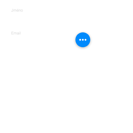
Email
Zde napište vaší zprávu
Odeslat
Adresa: Vršovická 416/9, Praha
10, 101 00
IČO:
28521170